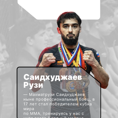
Саидхуджаев
Рузи
—
Махматрузи Саидхуджаев
ныне профессиональный боец, в
17 лет стал победителем кубка
мира
по ММА, тренируясь у нас с