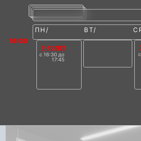
ПН/
ВТ/
С
16:00
7-11 ЛЕТ
с
с 16:30 до
17:45