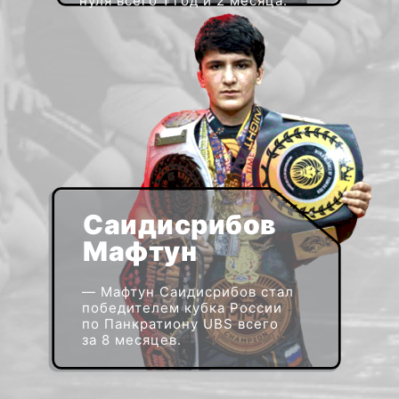
нуля всего 1 год и 2 месяца.
Саидисрибов
Мафтун
—
Мафтун Саидисрибов стал
победителем кубка России
по Панкратиону UBS всего
за 8 месяцев.