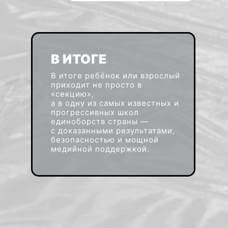
В ИТОГЕ
В итоге ребёнок или взрослый
приходит не просто в
«секцию»,
а в одну из самых известных и
прогрессивных школ
единоборств страны —
с доказанными результатами,
безопасностью и мощной
медийной поддержкой.